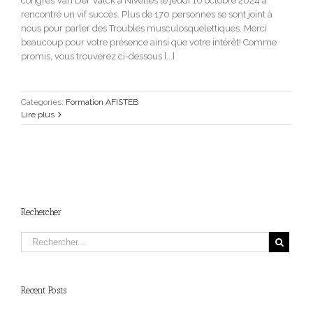
congrès Van Der Valck à Nivelles le jeudi 10 octobre 2024 a
rencontré un vif succès. Plus de 170 personnes se sont joint à
nous pour parler des Troubles musculosquelettiques. Merci
beaucoup pour votre présence ainsi que votre intérêt! Comme
promis, vous trouverez ci-dessous [...]
Categories:
Formation AFISTEB
Lire plus
Rechercher
Recent Posts