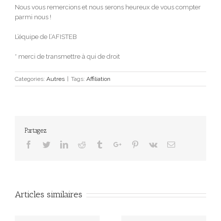
Nous vous remercions et nous serons heureux de vous compter
parmi nous !
L’équipe de l’AFISTEB
* merci de transmettre à qui de droit
Categories:
Autres
|
Tags:
Affiliation
Partagez
Facebook
Twitter
Linkedin
Reddit
Tumblr
Google+
Pinterest
Vk
Email
Articles similaires