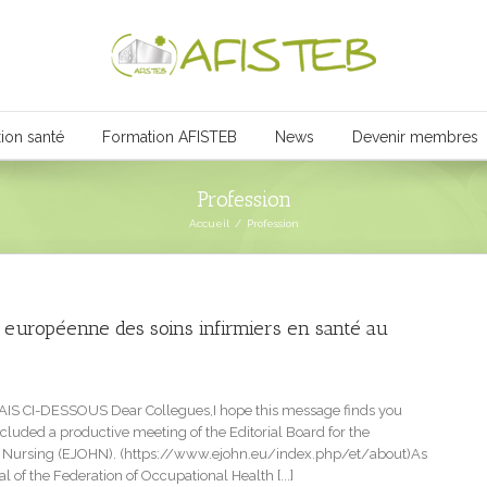
ion santé
Formation AFISTEB
News
Devenir membres
Profession
Accueil
/
Profession
e européenne des soins infirmiers en santé au
I-DESSOUS Dear Collegues,I hope this message finds you
oncluded a productive meeting of the Editorial Board for the
h Nursing (EJOHN). (https://www.ejohn.eu/index.php/et/about)As
l of the Federation of Occupational Health [...]