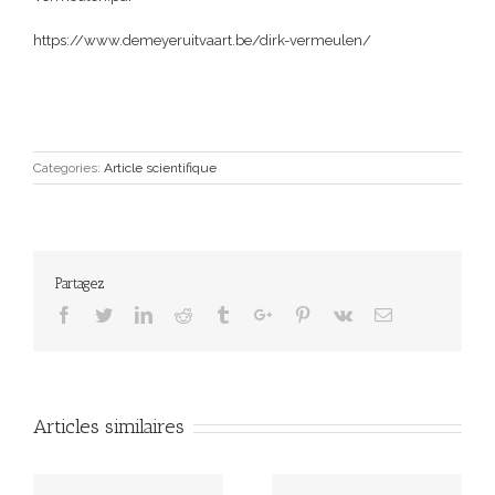
https://www.demeyeruitvaart.be/dirk-vermeulen/
Categories:
Article scientifique
Partagez
Facebook
Twitter
Linkedin
Reddit
Tumblr
Google+
Pinterest
Vk
Email
Articles similaires