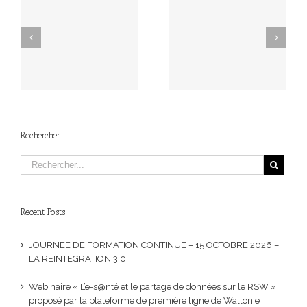
Grande Journée d’étude
Cette fois, nous sommes
UE
de la Société Scientifique
en 2026 : meilleurs
–
de la Santé au Travail
voeux pour cette
.0
(SSST)
nouvelle année !
Rechercher
Recent Posts
JOURNEE DE FORMATION CONTINUE – 15 OCTOBRE 2026 –
LA REINTEGRATION 3.0
Webinaire « L’e-s@nté et le partage de données sur le RSW »
proposé par la plateforme de première ligne de Wallonie