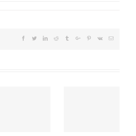
Facebook
Twitter
Linkedin
Reddit
Tumblr
Google+
Pinterest
Vk
Email
Mehdi El Fassi est le
nouveau président de
l’AFISTEB