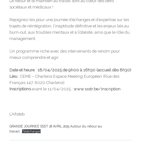
Le retour et le maintien au travail sont au cœur des défis
sociétaux et médicaux !
Rejoignez-les pour une journée d’échanges et d’expertise sur les
trajets de réintégration, l’inaptitude définitive et les enjeux liés au
burn-out, aux troubles mentaux et à l’obésité, ainsi que le rôle du
management.
Un programme riche avec des intervenants de renom pour
mieux comprendre et agir.
Date et heure
:
18/04/2025 de 9h00 à 16h30 (accueil dès 8h30)
Lieu
: CEME – Charleroi Espace Meeting Européen (Rue des
Français 147, 6020 Charleroi)
Inscriptions
avant le 11/04/2025 :
www.ssstr.be/inscription
L’Afisteb
GRANDE JOURNEE SSST 18 AVRIL 2025 Autour du retour au
travail
Télécharger