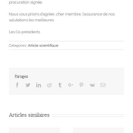
procuration signée.
Nous vous prions d’agréer, cher membre, l’assurance de nos
salutations les meilleures.
Les Co-présidents
Categories:
Article scientifique
Partagez
Facebook
Twitter
Linkedin
Reddit
Tumblr
Google+
Pinterest
Vk
Email
Articles similaires