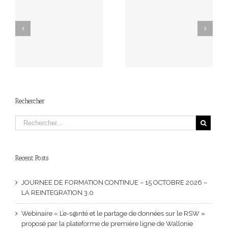
Grande Journée d’étude
Cette fois, nous sommes
UE
de la Société Scientifique
en 2026 : meilleurs
–
de la Santé au Travail
voeux pour cette
.0
(SSST)
nouvelle année !
Rechercher
Recent Posts
JOURNEE DE FORMATION CONTINUE – 15 OCTOBRE 2026 –
LA REINTEGRATION 3.0
Webinaire « L’e-s@nté et le partage de données sur le RSW »
proposé par la plateforme de première ligne de Wallonie