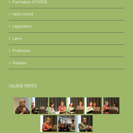
Formation AFISTEB
Hello world
Législation
Liens
Profession
Risques
GALERIE PHOTOS