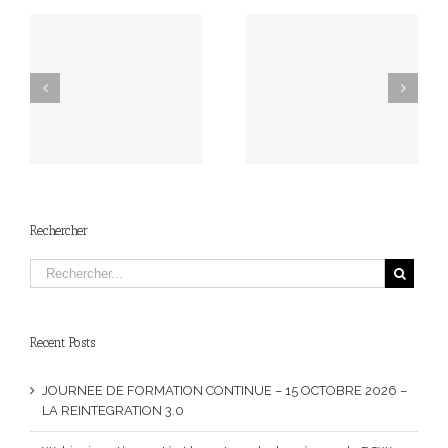
L’Afisteb vous souhaite
d’excellentes fêtes de fin
8ème Congrès
d’année et vous
international – FOHNEU
présente déjà ses
meilleurs voeux pour
2026 !
Rechercher
Recent Posts
JOURNEE DE FORMATION CONTINUE – 15 OCTOBRE 2026 –
LA REINTEGRATION 3.0