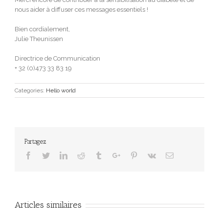
nous aider à diffuser ces messages essentiels !
Bien cordialement,
Julie Theunissen
Directrice de Communication
+ 32 (0)473 33 83 19
Categories:
Hello world
Partagez
Facebook
Twitter
Linkedin
Reddit
Tumblr
Google+
Pinterest
Vk
Email
Articles similaires