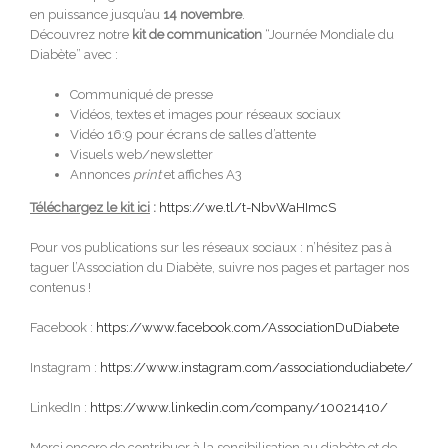
en puissance jusqu’au
14 novembre
.
Découvrez notre
kit de communication
“Journée Mondiale du
Diabète” avec :
Communiqué de presse
Vidéos, textes et images pour réseaux sociaux
Vidéo 16:9 pour écrans de salles d’attente
Visuels web/newsletter
Annonces
print
et affiches A3
Téléchargez le kit ici
:
https://we.tl/t-NbvWaHImcS
Pour vos publications sur les réseaux sociaux : n’hésitez pas à
taguer l’Association du Diabète, suivre nos pages et partager nos
contenus !
Facebook :
https://www.facebook.com/AssociationDuDiabete
Instagram :
https://www.instagram.com/associationdudiabete/
LinkedIn :
https://www.linkedin.com/company/10021410/
Merci encore de contribuer à la sensibilisation au diabète et de