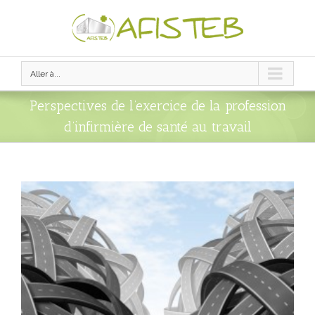
Aller à...
Perspectives de l’exercice de la profession
d’infirmière de santé au travail
View
Larger
Image