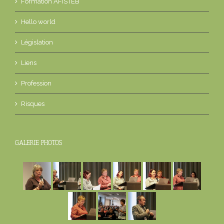
Formation AFISTEB
Hello world
Législation
Liens
Profession
Risques
GALERIE PHOTOS