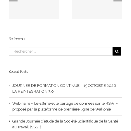
FORMATION CONTINUE
n
annuelle – jeudi 16
– 16 OCTOBRE 2025 –
octobre 2025
LA PREVENTION DU
DIABETE AU TRAVAIL
Rechercher
Recent Posts
JOURNEE DE FORMATION CONTINUE – 15 OCTOBRE 2026 –
LA REINTEGRATION 3.0
Webinaire « L’e-s@nté et le partage de données sur le RSW »
proposé par la plateforme de première ligne de Wallonie
Grande Journée d’étude de la Société Scientifique de la Santé
au Travail (SSST)