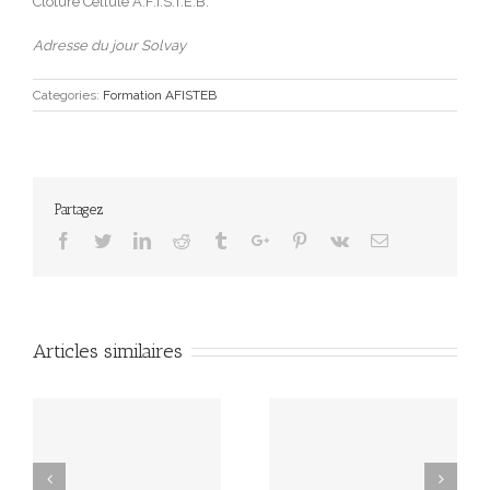
Clôture Cellule A.F.I.S.T.E.B.
Adresse du jour Solvay
Categories:
Formation AFISTEB
Partagez
Facebook
Twitter
Linkedin
Reddit
Tumblr
Google+
Pinterest
Vk
Email
Articles similaires
JOURNEE DE
Journée de formation