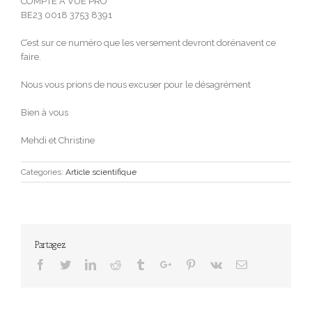
COMPTE A VUE PRO
BE23 0018 3753 8391
C’est sur ce numéro que les versement devront dorénavent ce
faire.
Nous vous prions de nous excuser pour le désagrément
Bien à vous
Mehdi et Christine
Categories:
Article scientifique
Partagez
Facebook
Twitter
Linkedin
Reddit
Tumblr
Google+
Pinterest
Vk
Email