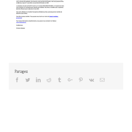
Partagez
Facebook
Twitter
Linkedin
Reddit
Tumblr
Google+
Pinterest
Vk
Email