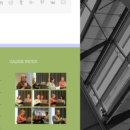
ter
Linkedin
Reddit
Tumblr
Google+
Pinterest
Vk
Email
GALERIE PHOTOS