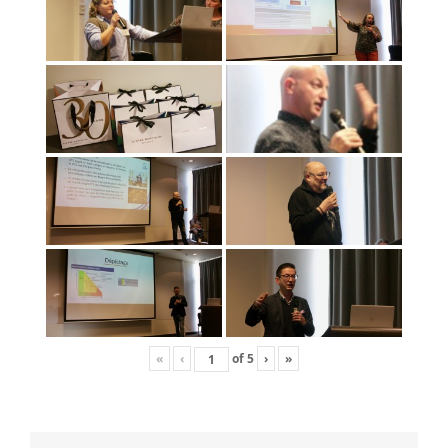
«
‹
of
5
›
»