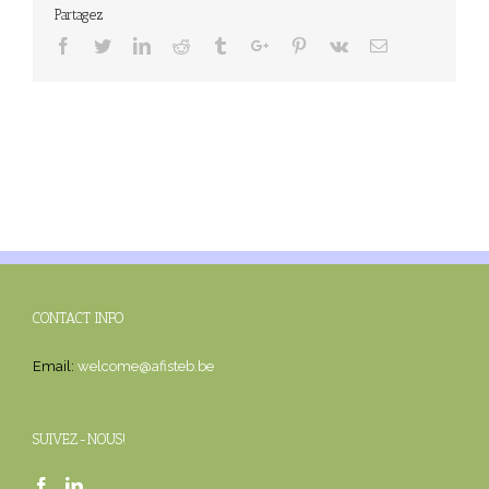
Partagez
Facebook
Twitter
Linkedin
Reddit
Tumblr
Google+
Pinterest
Vk
Email
CONTACT INFO
Email:
welcome@afisteb.be
SUIVEZ-NOUS!