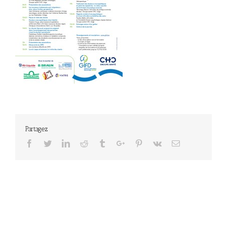
Partagez
Facebook
Twitter
Linkedin
Reddit
Tumblr
Google+
Pinterest
Vk
Email