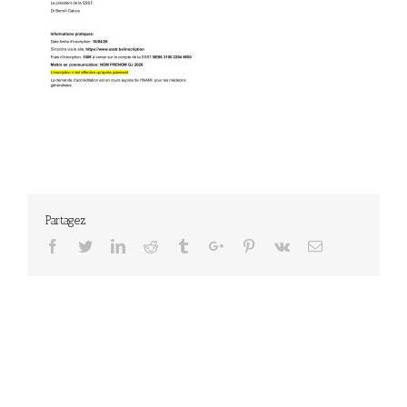
Partagez
Facebook
Twitter
Linkedin
Reddit
Tumblr
Google+
Pinterest
Vk
Email