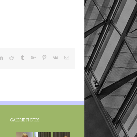
ter
Linkedin
Reddit
Tumblr
Google+
Pinterest
Vk
Email
GALERIE PHOTOS