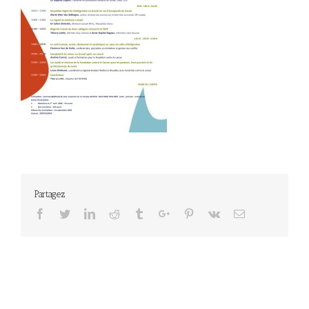
Partagez
Facebook
Twitter
Linkedin
Reddit
Tumblr
Google+
Pinterest
Vk
Email