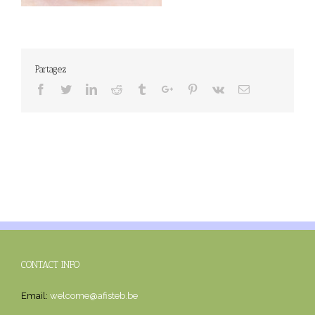
Partagez
Facebook
Twitter
Linkedin
Reddit
Tumblr
Google+
Pinterest
Vk
Email
CONTACT INFO
Email:
welcome@afisteb.be