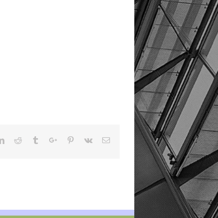
ter
Linkedin
Reddit
Tumblr
Google+
Pinterest
Vk
Email