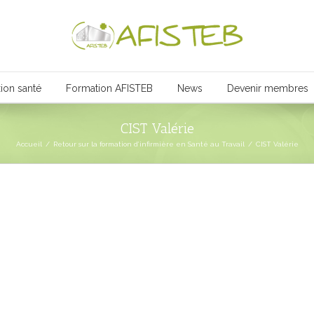
ion santé
Formation AFISTEB
News
Devenir membres
CIST Valérie
Accueil
/
Retour sur la formation d’infirmière en Santé au Travail
/
CIST Valérie