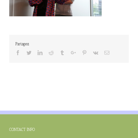
Partagez
Facebook
Twitter
Linkedin
Reddit
Tumblr
Google+
Pinterest
Vk
Email
CONTACT INFO