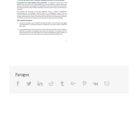
Partagez
Facebook
Twitter
Linkedin
Reddit
Tumblr
Google+
Pinterest
Vk
Email