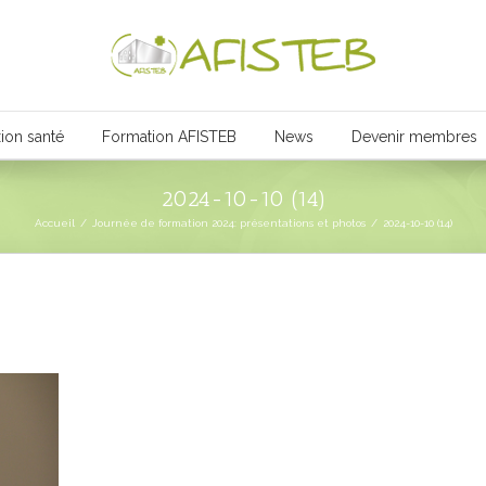
ion santé
Formation AFISTEB
News
Devenir membres
2024-10-10 (14)
Accueil
/
Journée de formation 2024: présentations et photos
/
2024-10-10 (14)