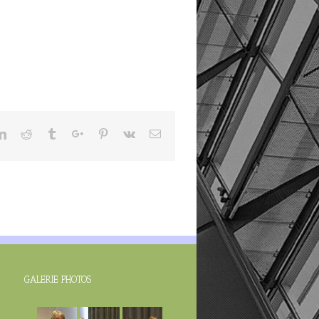
ter
Linkedin
Reddit
Tumblr
Google+
Pinterest
Vk
Email
GALERIE PHOTOS