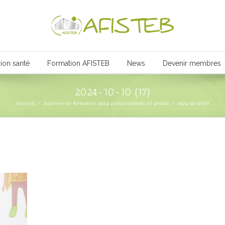
ion santé
Formation AFISTEB
News
Devenir membres
2024-10-10 (17)
Accueil
/
Journée de formation 2024: présentations et photos
/
2024-10-10 (17)