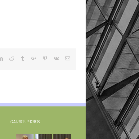
ter
Linkedin
Reddit
Tumblr
Google+
Pinterest
Vk
Email
GALERIE PHOTOS