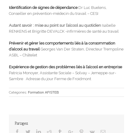
Identification de signes de dépendance
Dr Luc Buelens,
Conseiller en prévention-médecin du travail – CESI
Autant savoir : mise au point sur l’alcool au quotidien
Isabelle
RENKENS et Brigritte DEVALCK -infirmières de santé au travail
Prévenir et gérer les comportements liés à la consommation
d’alcool au travail
Georges Van Der Straten, Directeur Trempoline
ASBL – Châtelet
Expérience de gestion des problèmes liés à l’alcool en entreprise
Patricia Monoyer, Assistante Sociale – Solvay – Jemeppe-sur-
Sambre Adresse du jour Ferme de Froidmont
Categories:
Formation AFISTEB
Partagez
Facebook
Twitter
Linkedin
Reddit
Tumblr
Google+
Pinterest
Vk
Email