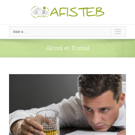
Aller à...
Alcool et Travail
View
Larger
Image